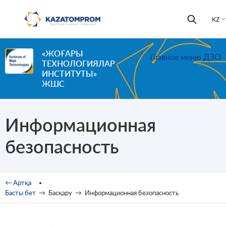
Skip to main content
Іздестір
Іздестіру
KZ
формас
«ЖОҒАРЫ
Главное меню ДЗО
ТЕХНОЛОГИЯЛАР
ИНСТИТУТЫ»
ЖШС
Информационная
безопасность
You are here
← Артқа
Басты бет
→
Басқару
→
Информационная безопасность