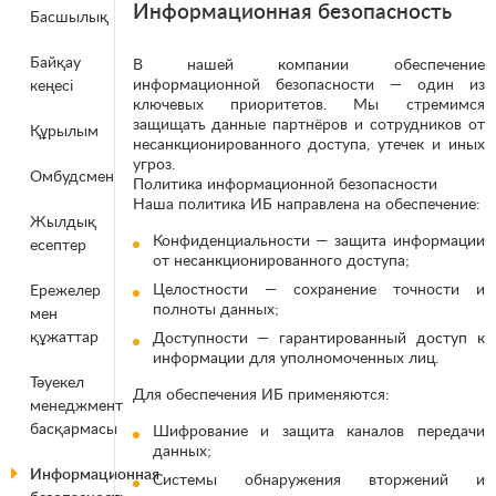
Информационная безопасность
Басшылық
Байқау
В нашей компании обеспечение
информационной безопасности — один из
кеңесі
ключевых приоритетов. Мы стремимся
защищать данные партнёров и сотрудников от
Құрылым
несанкционированного доступа, утечек и иных
угроз.
Омбудсмен
Политика информационной безопасности
Наша политика ИБ направлена на обеспечение:
Жылдық
Конфиденциальности — защита информации
есептер
от несанкционированного доступа;
Целостности — сохранение точности и
Ережелер
полноты данных;
мен
құжаттар
Доступности — гарантированный доступ к
информации для уполномоченных лиц.
Тәуекел
Для обеспечения ИБ применяются:
менеджмент
басқармасы
Шифрование и защита каналов передачи
данных;
Информационная
Системы обнаружения вторжений и