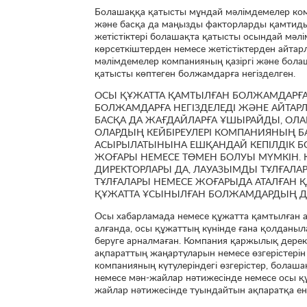
Болашаққа қатысты мұндай мәлімдемелер компан
және басқа да маңызды факторларды қамтиды,
жетістіктері болашақта қатысты осындай мәлі
көрсеткіштерден немесе жетістіктерден айта
мәлімдемелер компанияның қазіргі және бола
қатысты көптеген болжамдарға негізделген.
ОСЫ ҚҰЖАТТА ҚАМТЫЛҒАН БОЛЖАМДАРҒА 
БОЛЖАМДАРҒА НЕГІЗДЕЛЕДІ ЖӘНЕ АЙТАР
БАСҚА ДА ЖАҒДАЙЛАРҒА ҰШЫРАЙДЫ, ОЛ
ОЛАРДЫҢ КЕЙБІРЕУЛЕРІ КОМПАНИЯНЫҢ Б
АСЫРЫЛАТЫНЫНА ЕШҚАНДАЙ КЕПІЛДІК Б
ЖОҒАРЫ НЕМЕСЕ ТӨМЕН БОЛУЫ МҮМКІН.
ДИРЕКТОРЛАРЫ ДА, ЛАУАЗЫМДЫ ТҰЛҒАЛАРЫ
ТҰЛҒАЛАРЫ НЕМЕСЕ ЖОҒАРЫДА АТАЛҒАН ҚА
ҚҰЖАТТА ҰСЫНЫЛҒАН БОЛЖАМДАРДЫҢ ДӘ
Осы хабарламада немесе құжатта қамтылған а
алғанда, осы құжаттың күнінде ғана қолданыл
беруге арналмаған. Компания қаржылық дерек
ақпараттың жаңартуларын немесе өзгерістерін
компанияның күтулеріндегі өзгерістер, болаш
немесе мән-жайлар нәтижесінде немесе осы құ
жайлар нәтижесінде туындайтын ақпаратқа енгі