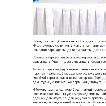
Қазақстан Республикасының Президенті Қасы
«Қазатомөнеркәсіп» ұлттық атом компаниясы» 
компаниялары арасында атом саласындағы ы
Қазатомөнеркәсіптің Басқарма төрағасы Ержан
арасындағы Уран индустриясындағы өзара түс
Тараптар уран өндіру өнеркәсібіндегі өз ынт
перспективалы жобаларды іске асыру үшін ық
мерзімді стратегиялық қатынастар шеңберінде 
дамытудың іс-қимыл жоспарын айқындауға ние
«Меморандумға қол қою біздің тиімді коопер
ынтымақтастығының ұзақ мерзімді сипатын ай
одан әрі дамытуға, сондай-ақ уран өнеркәсібі
ынтымақтастықты кеңейтуге келістік. Әріптесті