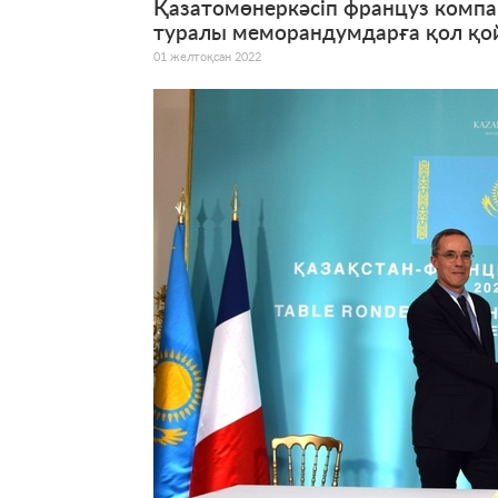
Қазатомөнеркәсіп француз комп
туралы меморандумдарға қол қо
01 желтоқсан 2022