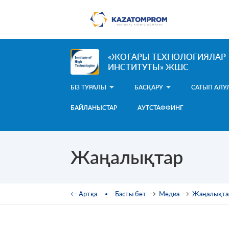
Skip to main content
«ЖОҒАРЫ ТЕХНОЛОГИЯЛАР
ИНСТИТУТЫ» ЖШС
БІЗ ТУРАЛЫ
БАСҚАРУ
САТЫП АЛУ
БАЙЛАНЫСТАР
АУТСТАФФИНГ
Жаңалықтар
You are here
← Артқа
Басты бет
→
Медиа
→
Жаңалықта