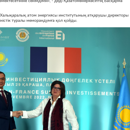
мектесетініне сенімдімін», - деді Қазатомөнеркәсіптің Басқарма
н Халықаралық атом энергиясы институтының атқарушы директоры
іністік туралы меморандумға қол қойды.