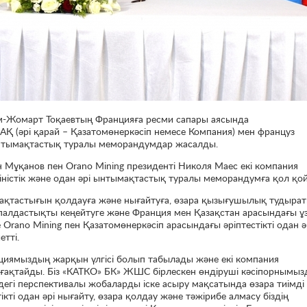
м-Жомарт Тоқаевтың Францияға ресми сапары аясында
АҚ (әрі қарай – Қазатомөнеркәсіп немесе Компания) мен француз
нтымақтастық туралы меморандумдар жасалды.
 Мұқанов пен Orano Mining президенті Николя Маес екі компания
іністік және одан әрі ынтымақтастық туралы меморандумға қол қо
ымақтастығын қолдауға және нығайтуға, өзара қызығушылық тудыра
палдастықты кеңейтуге және Франция мен Қазақстан арасындағы ұ
Orano Mining пен Қазатомөнеркәсіп арасындағы әріптестікті одан ә
тті.
ациямыздың жарқын үлгісі болып табылады және екі компания
ғақтайды. Біз «КАТКО» БК» ЖШС бірлескен өндіруші кәсіпорнымы
ндегі перспективалы жобаларды іске асыру мақсатында өзара тиімді
кті одан әрі нығайту, өзара қолдау және тәжірибе алмасу біздің