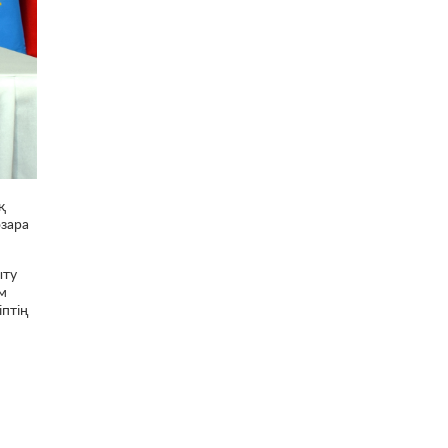
қ
зара
ыту
м
птің