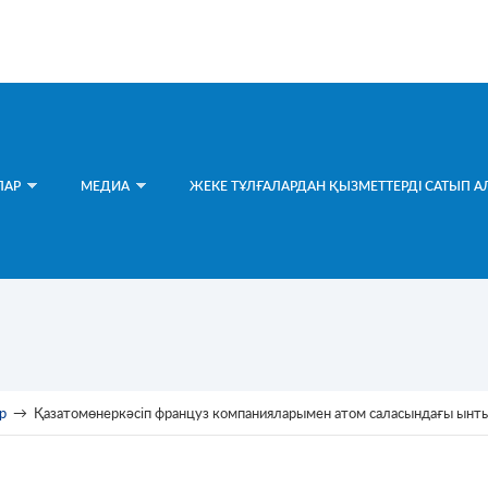
ЛАР
МЕДИА
ЖЕКЕ ТҰЛҒАЛАРДАН ҚЫЗМЕТТЕРДІ САТЫП А
р
→
Қазатомөнеркәсіп француз компанияларымен атом саласындағы ынты