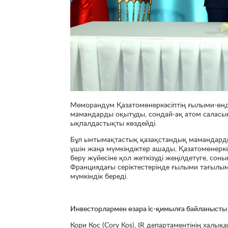
Меморандум Қазатомөнеркәсіптің ғылыми-өндір
мамандарды оқытуды, сондай-ақ атом саласын
ықпалдастықты көздейді.
Бұл ынтымақтастық қазақстандық мамандардың
үшін жаңа мүмкіндіктер ашады, Қазатомөнеркә
беру жүйесіне қол жеткізуді жеңілдетуге, сон
Франциядағы серіктестерінде ғылыми тағылым
мүмкіндік береді.
Инвесторлармен өзара іс-қимылға байланыст
Кори Кос (Cory Kos), IR департаментінің халық