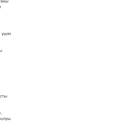
таны
е
 үшін
ы
ысты
,
«болуы