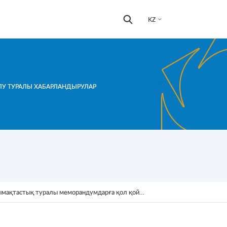
Іздестіру
Іздестіру
KZ
формасы
ЛУ ТУРАЛЫ ХАБАРЛАНДЫРУЛАР
мақтастық туралы меморандумдарға қол қойды