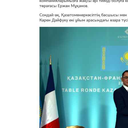
компанияларымызға жақсы әрі тиімді болуға кө
төрағасы Ержан Мұқанов.
Сондай-ақ, Қазатомөнеркәсіптің басшысы ме
Карен Дайфуку екі ұйым арасындағы өзара түс