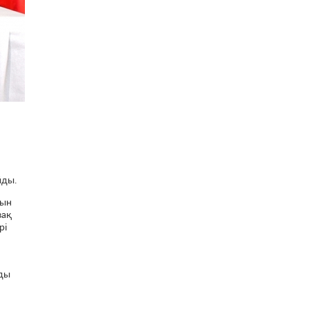
йды.
тын
зақ
рі
зды