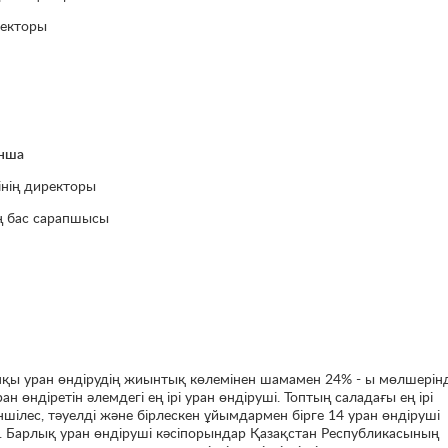
ректоры
ынша
інің директоры
ің бас сарапшысы
пқы уран өндірудің жиынтық көлемінен шамамен 24% - ы мөлшерін
н өндіретін әлемдегі ең ірі уран өндіруші. Топтың саладағы ең ірі
ншілес, тәуелді және бірлескен ұйымдармен бірге 14 уран өндіруші
де. Барлық уран өндіруші кәсіпорындар Қазақстан Республикасының