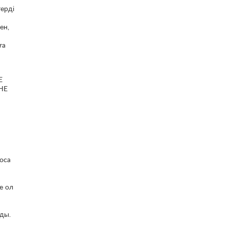
терді
ен,
ға
Е
НЕ
оса
е ол
ды.