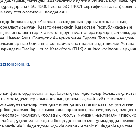
е денсаулық сақтауды, өнеркәсіптік қауіпсіздікті және қоршаған ор
құралдарына (ISO 45001 және ISO 14001 сертификатталған) ерекш
ймалау технологиясын қолданады.
он қор биржасында, «Астана» халықаралық қаржы орталығының
орналастырылған. Қазатомөнеркәсіп Қазақстан Республикасының
негізгі клиенттері – атом өндіруші қуат операторлары, ал өнімдер
әне Шығыс Азия, Солтүстік Америка және Еуропа. Топ уран мен уран
келісімшарттар бойынша, сондай-ақ спот нарығында тікелей Астана
цариядағы Trading House KazakAtom (THK) еншілес кәсіпорны арқыл
kazatomprom.kz
.
арихи фактілерді қоспағанда, барлық мәлімдемелер болашаққа қат
ты мәлімдемелер компанияның қаржылық жай-күйіне, қызмет
болашақ нәтижелері мен қызметіне қатысты ағымдағы күтулері мен
асқалармен бірге «нысаналы көрсеткіш», «санау», «күту», «мақсат»
, «жоспар», «болжау», «болады», «болуы мүмкін», «ықтимал», «тиіс», 
ндай-ақ ұқсас мағынадағы басқа да сөздер мен ұғымдарды немесе
есе мәтінінің ішінде тұруы мүмкін олардың теріс пішіндерін қамтуы