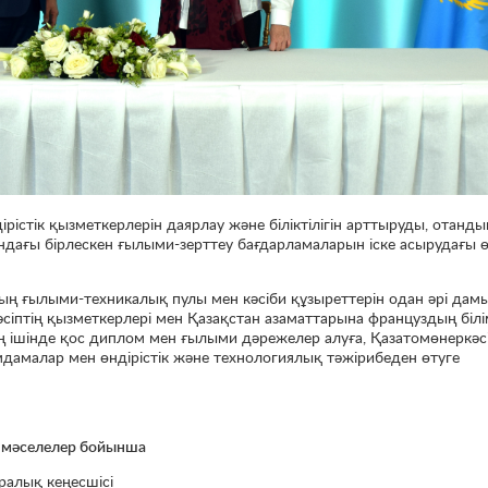
істік қызметкерлерін даярлау және біліктілігін арттыруды, отанды
дағы бірлескен ғылыми-зерттеу бағдарламаларын іске асырудағы ө
 ғылыми-техникалық пулы мен кәсіби құзыреттерін одан әрі дам
сіптің қызметкерлері мен Қазақстан азаматтарына француздың білі
ың ішінде қос диплом мен ғылыми дәрежелер алуға, Қазатомөнеркәсі
дамалар мен өндірістік және технологиялық тәжірибеден өтуге
ы мәселелер бойынша
аралық кеңесшісі