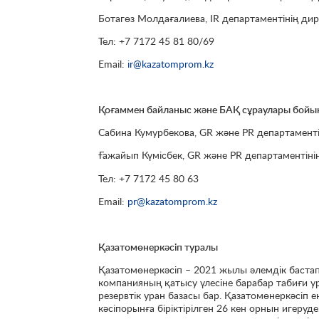
Ботагөз Молдағалиева, IR департаментінің ди
Тел: +7 7172 45 81 80/69
Email:
ir@kazatomprom.kz
Қоғаммен байланыс және БАҚ сұраулары бой
Сабина Кумурбекова, GR және PR департамент
Ғажайып Күмісбек, GR және PR департаментін
Тел: +7 7172 45 80 63
Email:
pr@kazatomprom.kz
Қазатомөнеркәсіп туралы
Қазатомөнеркәсіп – 2021 жылы әлемдік баста
компанияның қатысу үлесіне барабар табиғи ура
резервтік уран базасы бар. Қазатомөнеркәсіп е
кәсіпорынға біріктірілген 26 кен орнын игеру