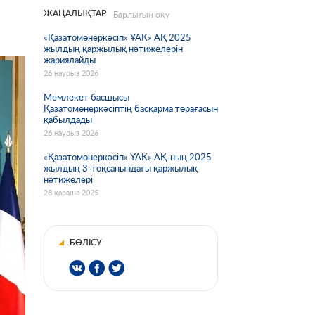
ЖАҢАЛЫҚТАР
Барлығын оқу
«Қазатомөнеркәсіп» ҰАК» АҚ 2025
жылдың қаржылық нәтижелерін
жариялайды
26 наурыз 2026
Мемлекет басшысы
Қазатомөнеркәсіптің басқарма төрағасын
қабылдады
26 наурыз 2026
«Қазатомөнеркәсіп» ҰАК» АҚ-ның 2025
жылдың 3-тоқсанындағы қаржылық
нәтижелері
28 қараша 2025
БӨЛІСУ