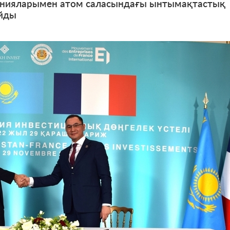
анияларымен атом саласындағы ынтымақтастық
йды