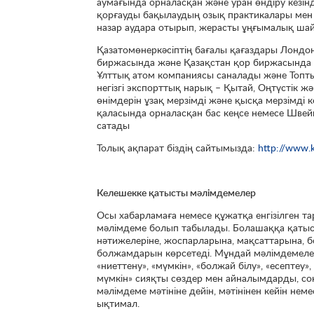
аумағында орналасқан және уран өндіру кезінд
қорғауды бақылаудың озық практикалары мен 
назар аудара отырып, жерасты ұңғымалық ша
Қазатомөнеркәсіптің бағалы қағаздары Лонд
биржасында және Қазақстан қор биржасында 
Ұлттық атом компаниясы саналады және Топтың 
негізгі экспорттық нарық – Қытай, Оңтүстік ж
өнімдерін ұзақ мерзімді және қысқа мерзімді 
қаласында орналасқан бас кеңсе немесе Швей
сатады
Толық ақпарат біздің сайтымызда:
http://www.
Келешекке қатысты мәлімдемелер
Осы хабарламаға немесе құжатқа енгізілген т
мәлімдеме болып табылады. Болашаққа қатыс
нәтижелеріне, жоспарларына, мақсаттарына, 
болжамдарын көрсетеді. Мұндай мәлімдемелер б
«ниеттену», «мүмкін», «болжай білу», «есептеу»
мүмкін» сияқты сөздер мен айналымдарды, со
мәлімдеме мәтініне дейін, мәтінінен кейін нем
ықтимал.