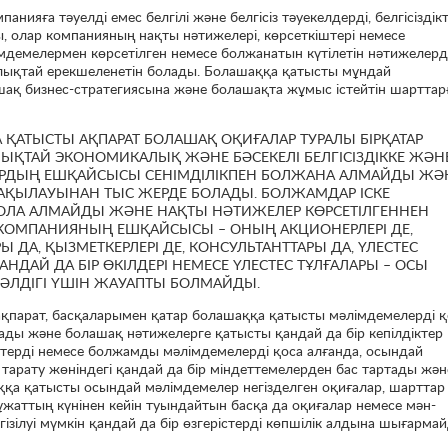
ияға тәуелді емес белгілі және белгісіз тәуекелдерді, белгісіздік
 олар компанияның нақты нәтижелері, көрсеткіштері немесе
мдемелермен көрсетілген немесе болжанатын күтілетін нәтижелерд
рлықтай ерекшеленетін болады. Болашаққа қатысты мұндай
шақ бизнес-стратегиясына және болашақта жұмыс істейтін шарттар
ҚАТЫСТЫ АҚПАРАТ БОЛАШАҚ ОҚИҒАЛАР ТУРАЛЫ БІРҚАТАР
ЛЫҚТАЙ ЭКОНОМИКАЛЫҚ ЖӘНЕ БӘСЕКЕЛІ БЕЛГІСІЗДІККЕ ЖӘН
АРДЫҢ ЕШҚАЙСЫСЫ СЕНІМДІЛІКПЕН БОЛЖАНА АЛМАЙДЫ ЖӘ
АҚЫЛАУЫНАН ТЫС ЖЕРДЕ БОЛАДЫ. БОЛЖАМДАР ІСКЕ
ОЛА АЛМАЙДЫ ЖӘНЕ НАҚТЫ НӘТИЖЕЛЕР КӨРСЕТІЛГЕННЕН
 КОМПАНИЯНЫҢ ЕШҚАЙСЫСЫ – ОНЫҢ АКЦИОНЕРЛЕРІ ДЕ,
 ДА, ҚЫЗМЕТКЕРЛЕРІ ДЕ, КОНСУЛЬТАНТТАРЫ ДА, ҮЛЕСТЕС
НДАЙ ДА БІР ӨКІЛДЕРІ НЕМЕСЕ ҮЛЕСТЕС ТҰЛҒАЛАРЫ – ОСЫ
ЛДІГІ ҮШІН ЖАУАПТЫ БОЛМАЙДЫ.
қпарат, басқаларымен қатар болашаққа қатысты мәлімдемелерді қ
ады және болашақ нәтижелерге қатысты қандай да бір кепілдіктер
терді немесе болжамды мәлімдемелерді қоса алғанда, осындай
 тарату жөніндегі қандай да бір міндеттемелерден бас тартады жән
аққа қатысты осындай мәлімдемелер негізделген оқиғалар, шарттар
жаттың күнінен кейін туындайтын басқа да оқиғалар немесе мән-
зілуі мүмкін қандай да бір өзгерістерді көпшілік алдына шығармай