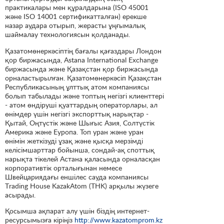
практикалары мен құралдарына (ISO 45001
және ISO 14001 сертификатталған) ерекше
назар аудара отырып, жерасты ұңғымалық
шаймалау технологиясын қолданады.
Қазатомөнеркәсіптің бағалы қағаздары Лондон
қор биржасында, Astana International Exchange
биржасында және Қазақстан қор биржасында
орналастырылған. Қазатомөнеркәсіп Қазақстан
Республикасының ұлттық атом компаниясы
болып табылады және топтың негізгі клиенттері
- атом өндіруші қуаттардың операторлары, ал
өнімдер үшін негізгі экспорттық нарықтар -
Қытай, Оңтүстік және Шығыс Азия, Солтүстік
Америка және Еуропа. Топ уран және уран
өнімін жеткізуді ұзақ және қысқа мерзімді
келісімшарттар бойынша, сондай-ақ споттық
нарықта тікелей Астана қаласында орналасқан
корпоративтік орталығынан немесе
Швейцариядағы еншілес сауда компаниясы
Тrading House KazakAtom (THK) арқылы жүзеге
асырады.
Қосымша ақпарат алу үшін біздің интернет-
ресурсымызға кіріңіз
http://www.kazatomprom.kz