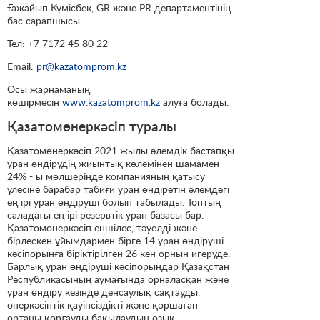
Ғажайып Күмісбек, GR және PR департаментінің
бас сарапшысы
Тел: +7 7172 45 80 22
Email:
pr@kazatomprom.kz
Осы жарнаманың
көшірмесін
www.kazatomprom.kz
алуға болады.
Қазатомөнеркәсіп туралы
Қазатомөнеркәсіп 2021 жылы әлемдік бастапқы
уран өндірудің жиынтық көлемінен шамамен
24% - ы мөлшерінде компанияның қатысу
үлесіне барабар табиғи уран өндіретін әлемдегі
ең ірі уран өндіруші болып табылады. Топтың
саладағы ең ірі резервтік уран базасы бар.
Қазатомөнеркәсіп еншілес, тәуелді және
бірлескен ұйымдармен бірге 14 уран өндіруші
кәсіпорынға біріктірілген 26 кен орнын игеруде.
Барлық уран өндіруші кәсіпорындар Қазақстан
Республикасының аумағында орналасқан және
уран өндіру кезінде денсаулық сақтауды,
өнеркәсіптік қауіпсіздікті және қоршаған
ортаны қорғауды бақылаудың озық