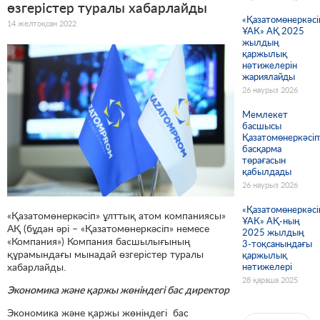
өзгерістер туралы хабарлайды
«Қазатомөнеркәсі
14 желтоқсан 2022
ҰАК» АҚ 2025
жылдың
қаржылық
нәтижелерін
жариялайды
26 наурыз 2026
Мемлекет
басшысы
Қазатомөнеркәсіп
басқарма
төрағасын
қабылдады
26 наурыз 2026
«Қазатомөнеркәсі
«Қазатомөнеркәсіп» ұлттық атом компаниясы»
ҰАК» АҚ-ның
АҚ (бұдан әрі – «Қазатомөнеркәсіп» немесе
2025 жылдың
«Компания») Компания басшылығының
3-тоқсанындағы
құрамындағы мынадай өзгерістер туралы
қаржылық
хабарлайды.
нәтижелері
28 қараша 2025
Экономика және қаржы жөніндегі бас директор
Экономика және қаржы жөніндегі бас