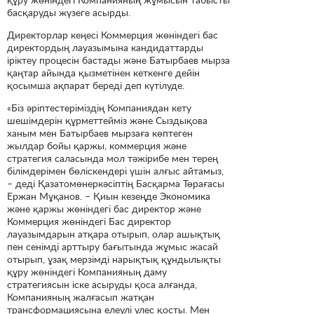
басқаруды жүзеге асырды.
Директорлар кеңесі Коммерция жөніндегі бас
директордың лауазымына кандидаттарды
іріктеу процесін бастады және Батырбаев мырза
қаңтар айында қызметінен кеткенге дейін
қосымша ақпарат береді деп күтілуде.
«Біз әріптестеріміздің Компаниядан кету
шешімдерін құрметтейміз және Сыздықова
ханым мен Батырбаев мырзаға көптеген
жылдар бойы қаржы, коммерция және
стратегия саласында мол тәжірибе мен терең
білімдерімен бөліскендері үшін алғыс айтамыз,
– деді Қазатомөнеркәсіптің Басқарма Төрағасы
Ержан Мұқанов. – Қиын кезеңде Экономика
және қаржы жөніндегі бас директор және
Коммерция жөніндегі Бас директор
лауазымдарын атқара отырып, олар ашықтық
пен сенімді арттыру бағытында жұмыс жасай
отырып, ұзақ мерзімді нарықтық құндылықты
құру жөніндегі Компанияның даму
стратегиясын іске асыруды қоса алғанда,
Компанияның жалғасып жатқан
трансформациясына елеулі үлес қосты. Мен