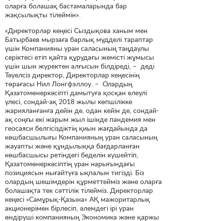
оларға болашақ бастамаларында бар
жақсылықты тілеймін».
«Директорлар кеңесі Сыздықова ханым мен
Батырбаев мырзаға барлық мүдделі тараптар
үшін Компанияны уран саласының таңдаулы
серіктесі етіп қайта құрудағы жемісті жұмысы
үшін шын жүректен алғысын білдіреді, – деді
Тәуелсіз директор, Директорлар кеңесінің
төрағасы Нил Лонгфэллоу. – Олардың
Қазатомөнеркәсіпті дамытуға қосқан елеулі
үлесі, сондай-ақ 2018 жылы көпшілікке
жарияланғанға дейін де, одан кейін де, сондай-
ақ соңғы екі жарым жыл ішінде пандемия мен
геосаяси белгісіздіктің қиын жағдайында да
көшбасшылығы Компанияның уран саласының
жауапты және құндылыққа бағдарланған
көшбасшысы ретіндегі беделін күшейтіп,
Қазатомөнеркәсіптің уран нарығындағы
позициясын нығайтуға ықпалын тигізді. Біз
олардың шешімдерін құрметтейміз және оларға
болашақта тек сәттілік тілейміз. Директорлар
кеңесі «Самұрық-Қазына» АҚ мажоритарлық
акционерімен бірлесіп, әлемдегі ірі уран
өндіруші компанияның Экономика және қаржы