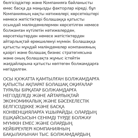
белгісіздіктер және Компанияға байланысты
емес басқа да маңызды факторлар кіреді, бұл
Компанияның нақты нәтижелері, көрсеткіштері
немесе жетістіктері болашаққа қатысты
осындай мәлімдемелермен көрсетілген немесе
болжанған күтілетін нәтижелерден,
көрсеткіштерден немесе жетістіктерден
айтарлықтай ерекшеленуі мүмкін. Болашаққа
қатысты мұндай мәлімдемелер компанияның
қазіргі және болашақ бизнес стратегиясына
және оның болашақта жұмыс істейтін
жағдайларына қатысты көптеген болжамдарға
негізделген.
ОСЫ ҚҰЖАТТА ҚАМТЫЛҒАН БОЛЖАМДАРҒА
ҚАТЫСТЫ АҚПАРАТ БОЛАШАҚ ОҚИҒАЛАР
ТУРАЛЫ БІРҚАТАР БОЛЖАМДАРҒА
НЕГІЗДЕЛЕДІ ЖӘНЕ АЙТАРЛЫҚТАЙ
ЭКОНОМИКАЛЫҚ ЖӘНЕ БӘСЕКЕЛЕСТІК
БЕЛГІСІЗДІККЕ ЖӘНЕ БАСҚА
КОНВЕНЦИЯЛАРҒА ҰШЫРАЙДЫ, ОЛАРДЫҢ
ЕШҚАЙСЫСЫН СЕНІМДІ ТҮРДЕ БОЛЖАУ
МҮМКІН ЕМЕС ЖӘНЕ ОЛАРДЫҢ
КЕЙБІРЕУЛЕРІ КОМПАНИЯНЫҢ
БАҚЫЛАУЫНАН ТЫС. БОЛЖАМДАРДЫҢ