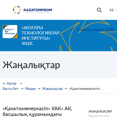
Skip to main content
Іздестір
Іздестіру
KZ
формас
«ЖОҒАРЫ
Главное меню ДЗО
ТЕХНОЛОГИЯЛАР
ИНСТИТУТЫ»
ЖШС
Жаңалықтар
You are here
← Артқа
Басты бет
→
Медиа
→
Жаңалықтар
→
«Қазатомөнеркәсіп» ҰАК» АҚ басшылық құрамындағы өзгерістер туралы хабарлайды
«Қазатомөнеркәсіп» ҰАК» АҚ
ЖАҢАЛЫҚТАР
басшылық құрамындағы
Барлығын оқу