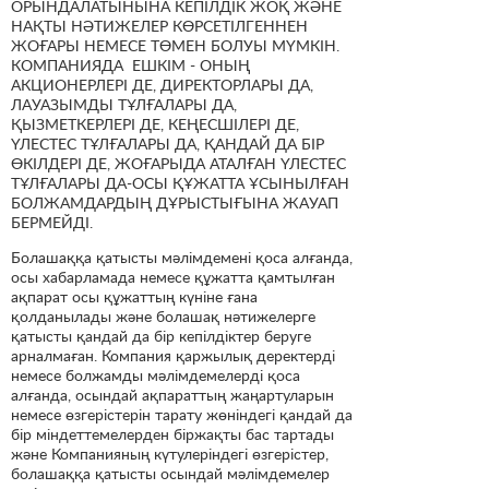
ОРЫНДАЛАТЫНЫНА КЕПІЛДІК ЖОҚ ЖӘНЕ
НАҚТЫ НӘТИЖЕЛЕР КӨРСЕТІЛГЕННЕН
ЖОҒАРЫ НЕМЕСЕ ТӨМЕН БОЛУЫ МҮМКІН.
КОМПАНИЯДА ЕШКІМ - ОНЫҢ
АКЦИОНЕРЛЕРІ ДЕ, ДИРЕКТОРЛАРЫ ДА,
ЛАУАЗЫМДЫ ТҰЛҒАЛАРЫ ДА,
ҚЫЗМЕТКЕРЛЕРІ ДЕ, КЕҢЕСШІЛЕРІ ДЕ,
ҮЛЕСТЕС ТҰЛҒАЛАРЫ ДА, ҚАНДАЙ ДА БІР
ӨКІЛДЕРІ ДЕ, ЖОҒАРЫДА АТАЛҒАН ҮЛЕСТЕС
ТҰЛҒАЛАРЫ ДА-ОСЫ ҚҰЖАТТА ҰСЫНЫЛҒАН
БОЛЖАМДАРДЫҢ ДҰРЫСТЫҒЫНА ЖАУАП
БЕРМЕЙДІ.
Болашаққа қатысты мәлімдемені қоса алғанда,
осы хабарламада немесе құжатта қамтылған
ақпарат осы құжаттың күніне ғана
қолданылады және болашақ нәтижелерге
қатысты қандай да бір кепілдіктер беруге
арналмаған. Компания қаржылық деректерді
немесе болжамды мәлімдемелерді қоса
алғанда, осындай ақпараттың жаңартуларын
немесе өзгерістерін тарату жөніндегі қандай да
бір міндеттемелерден біржақты бас тартады
және Компанияның күтулеріндегі өзгерістер,
болашаққа қатысты осындай мәлімдемелер