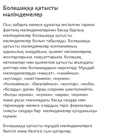
Болашаққа қатысты
мәлімдемелер
Осы хабарға немесе құжатқа енгізілген тарихи
фактінің мәлімдемелерінен басқа барлық
мәлімдемелер болашаққа қатысты
мәлімдемелер болып табылады. Болашаққа
қатысты мәлімдемелер компанияның
қаржылық жағдайына, қызмет нәтижелеріне,
жоспарларына, мақсаттарына, болашақ
нәтижелері мен қызметіне қатысты ағымдағы
үміттері мен болжамдарын көрсетеді. Мұндай
мәлімдемелерде «мақсат», «санаймыз»,
«күтіледі», «ниеттенеміз», «мүмкін»,
«болжаймыз», «бағалаймыз», «жоспар», «жоба»,
«болады» деген, бірақ олармен шектелмейтін,
«болуы мүмкін», «мүмкін», «керек», «мүмкін»
және ұқсас мағынадағы басқа сөздер мен
терминдер немесе олардың теріс формалары
сияқты сөздері бар мәлімдемелер қолданылуы
мүмкін.
Болашаққа қатысты мұндай мәлімдемелерге
белгілі және белгісіз сын-қатерлер,