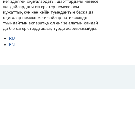
негізделген оқиғалардағы, шарттардағы немесе
жағдайлардағы өзгерістер немесе осы
құжаттың күнінен кейін туындайтын басқа да
оқиғалар немесе мән-жайлар нәтижесінде
туындайтын ақпаратқа ол енгізе алатын қандай
да бір өзгерістерді ашық түрде жарияламайды.
RU
EN