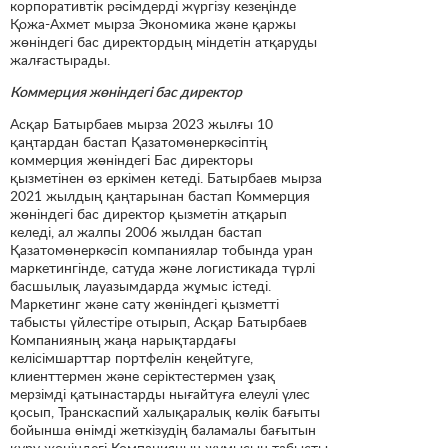
корпоративтік рәсімдерді жүргізу кезеңінде
Қожа-Ахмет мырза Экономика және қаржы
жөніндегі бас директордың міндетін атқаруды
жалғастырады.
Коммерция жөніндегі бас директор
Асқар Батырбаев мырза 2023 жылғы 10
қаңтардан бастап Қазатомөнеркәсіптің
коммерция жөніндегі Бас директоры
қызметінен өз еркімен кетеді. Батырбаев мырза
2021 жылдың қаңтарынан бастап Коммерция
жөніндегі бас директор қызметін атқарып
келеді, ал жалпы 2006 жылдан бастап
Қазатомөнеркәсіп компаниялар тобында уран
маркетингінде, сатуда және логистикада түрлі
басшылық лауазымдарда жұмыс істеді.
Маркетинг және сату жөніндегі қызметті
табысты үйлестіре отырып, Асқар Батырбаев
Компанияның жаңа нарықтардағы
келісімшарттар портфелін кеңейтуге,
клиенттермен және серіктестермен ұзақ
мерзімді қатынастарды нығайтуға елеулі үлес
қосып, Транскаспий халықаралық көлік бағыты
бойынша өнімді жеткізудің баламалы бағытын
құру жөніндегі Компанияның жұмысын табысты