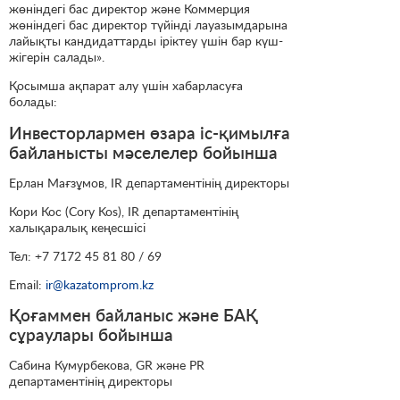
жөніндегі бас директор және Коммерция
жөніндегі бас директор түйінді лауазымдарына
лайықты кандидаттарды іріктеу үшін бар күш-
жігерін салады».
Қосымша ақпарат алу үшін хабарласуға
болады:
Инвесторлармен өзара іс-қимылға
байланысты мәселелер бойынша
Ерлан Мағзұмов, IR департаментінің директоры
Кори Кос (Cory Kos), IR департаментінің
халықаралық кеңесшісі
Тел: +7 7172 45 81 80 / 69
Email:
ir@kazatomprom.kz
Қоғаммен байланыс және БАҚ
сұраулары бойынша
Сабина Кумурбекова, GR және PR
департаментінің директоры