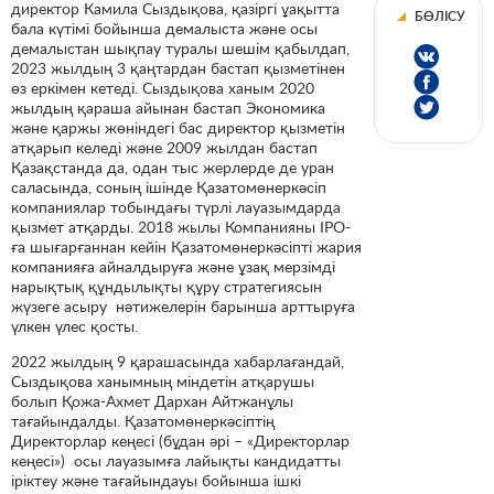
директор Камила Сыздықова, қазіргі ұақытта
БӨЛІСУ
бала күтімі бойынша демалыста және осы
демалыстан шықпау туралы шешім қабылдап,
2023 жылдың 3 қаңтардан бастап қызметінен
өз еркімен кетеді. Сыздықова ханым 2020
жылдың қараша айынан бастап Экономика
және қаржы жөніндегі бас директор қызметін
атқарып келеді және 2009 жылдан бастап
Қазақстанда да, одан тыс жерлерде де уран
саласында, соның ішінде Қазатомөнеркәсіп
компаниялар тобындағы түрлі лауазымдарда
қызмет атқарды. 2018 жылы Компанияны IPO-
ға шығарғаннан кейін Қазатомөнеркәсіпті жария
компанияға айналдыруға және ұзақ мерзімді
нарықтық құндылықты құру стратегиясын
жүзеге асыру нәтижелерін барынша арттыруға
үлкен үлес қосты.
2022 жылдың 9 қарашасында хабарлағандай,
Сыздықова ханымның міндетін атқарушы
болып Қожа-Ахмет Дархан Айтжанұлы
тағайындалды. Қазатомөнеркәсіптің
Директорлар кеңесі (бұдан әрі – «Директорлар
кеңесі») осы лауазымға лайықты кандидатты
іріктеу және тағайындауы бойынша ішкі