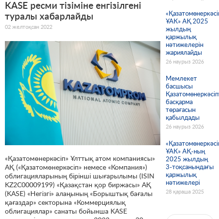
KASE ресми тізіміне енгізілгені
«Қазатомөнеркәсі
туралы хабарлайды
ҰАК» АҚ 2025
02 желтоқсан 2022
жылдың
қаржылық
нәтижелерін
жариялайды
26 наурыз 2026
Мемлекет
басшысы
Қазатомөнеркәсіп
басқарма
төрағасын
қабылдады
26 наурыз 2026
«Қазатомөнеркәсі
ҰАК» АҚ-ның
«Қазатомөнеркәсіп» Ұлттық атом компаниясы»
2025 жылдың
АҚ («Қазатомөнеркәсіп» немесе «Компания»)
3-тоқсанындағы
қаржылық
облигацияларының бірінші шығарылымы (ISIN
нәтижелері
KZ2C00009199) «Қазақстан қор биржасы» АҚ
28 қараша 2025
(KASE) «Негізгі» алаңының «Борыштық бағалы
қағаздар» секторына «Коммерциялық
облигациялар» санаты бойынша KASE