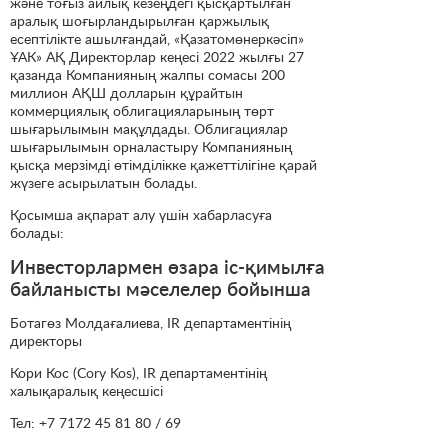
және тоғыз айлық кезеңдегі қысқартылған
аралық шоғырландырылған қаржылық
есептілікте ашылғандай, «Қазатомөнеркәсіп»
ҰАК» АҚ Директорлар кеңесі 2022 жылғы 27
қазанда Компанияның жалпы сомасы 200
миллион АҚШ долларын құрайтын
коммерциялық облигацияларының төрт
шығарылымын мақұлдады. Облигациялар
шығарылымын орналастыру Компанияның
қысқа мерзімді өтімділікке қажеттілігіне қарай
жүзеге асырылатын болады.
Қосымша ақпарат алу үшін хабарласуға
болады:
Инвесторлармен өзара іс-қимылға
байланысты мәселелер бойынша
Ботагөз Молдағалиева, IR департаментінің
директоры
Кори Кос (Cory Kos), IR департаментінің
халықаралық кеңесшісі
Тел: +7 7172 45 81 80 / 69