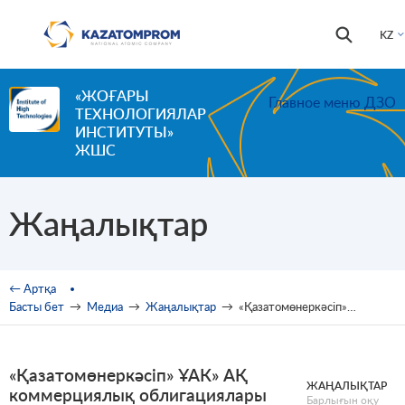
Skip to main content
Іздестір
Іздестіру
KZ
формас
«ЖОҒАРЫ
Главное меню ДЗО
ТЕХНОЛОГИЯЛАР
ИНСТИТУТЫ»
ЖШС
Жаңалықтар
You are here
← Артқа
Басты бет
→
Медиа
→
Жаңалықтар
→
«Қазатомөнеркәсіп» ҰАК» АҚ коммерциялық облигациялары KASE ресми тізіміне енгізілгені туралы хабарлайды
«Қазатомөнеркәсіп» ҰАК» АҚ
ЖАҢАЛЫҚТАР
коммерциялық облигациялары
Барлығын оқу