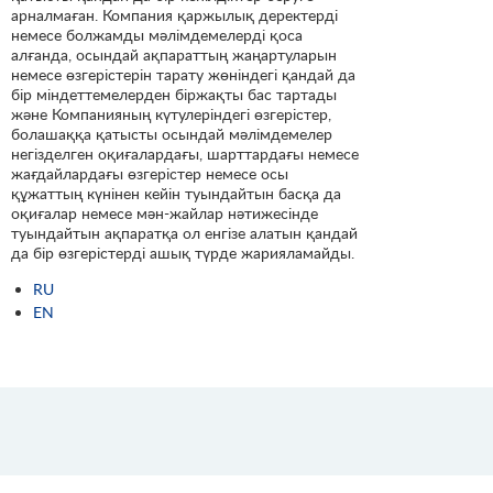
арналмаған. Компания қаржылық деректерді
немесе болжамды мәлімдемелерді қоса
алғанда, осындай ақпараттың жаңартуларын
немесе өзгерістерін тарату жөніндегі қандай да
бір міндеттемелерден біржақты бас тартады
және Компанияның күтулеріндегі өзгерістер,
болашаққа қатысты осындай мәлімдемелер
негізделген оқиғалардағы, шарттардағы немесе
жағдайлардағы өзгерістер немесе осы
құжаттың күнінен кейін туындайтын басқа да
оқиғалар немесе мән-жайлар нәтижесінде
туындайтын ақпаратқа ол енгізе алатын қандай
да бір өзгерістерді ашық түрде жарияламайды.
RU
EN