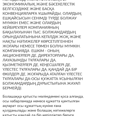
ЭКОНОМИКАЛЫҚ ЖӘНЕ БӘСЕКЕЛЕСТІК
БЕЛГІСІЗДІККЕ ЖӘНЕ БАСҚА
КОНВЕНЦИЯЛАРҒА ҰШЫРАЙДЫ, ОЛАРДЫҢ
ЕШҚАЙСЫСЫН СЕНІМДІ ТҮРДЕ БОЛЖАУ
МҮМКІН ЕМЕС ЖӘНЕ ОЛАРДЫҢ
КЕЙБІРЕУЛЕРІ КОМПАНИЯНЫҢ
БАҚЫЛАУЫНАН ТЫС. БОЛЖАМДАРДЫҢ
ОРЫНДАЛАТЫНЫНА КЕПІЛДІК ЖОҚ ЖӘНЕ
НАҚТЫ НӘТИЖЕЛЕР КӨРСЕТІЛГЕННЕН
ЖОҒАРЫ НЕМЕСЕ ТӨМЕН БОЛУЫ МҮМКІН.
КОМПАНИЯДА ЕШКІМ - ОНЫҢ
АКЦИОНЕРЛЕРІ ДЕ, ДИРЕКТОРЛАРЫ ДА,
ЛАУАЗЫМДЫ ТҰЛҒАЛАРЫ ДА,
ҚЫЗМЕТКЕРЛЕРІ ДЕ, КЕҢЕСШІЛЕРІ ДЕ,
ҮЛЕСТЕС ТҰЛҒАЛАРЫ ДА, ҚАНДАЙ ДА БІР
ӨКІЛДЕРІ ДЕ, ЖОҒАРЫДА АТАЛҒАН ҮЛЕСТЕС
ТҰЛҒАЛАРЫ ДА-ОСЫ ҚҰЖАТТА ҰСЫНЫЛҒАН
БОЛЖАМДАРДЫҢ ДҰРЫСТЫҒЫНА ЖАУАП
БЕРМЕЙДІ.
Болашаққа қатысты мәлімдемені қоса алғанда,
осы хабарламада немесе құжатта қамтылған
ақпарат осы құжаттың күніне ғана
қолданылады және болашақ нәтижелерге
қатысты қандай да бір кепілдіктер беруге