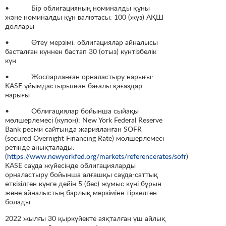
• Бір облигацияның номиналды құны
және номиналды құн валютасы: 100 (жүз) АҚШ
доллары
• Өтеу мерзімі: облигациялар айналысы
басталған күннен бастап 30 (отыз) күнтізбелік
күн
• Жоспарланған орналастыру нарығы:
KASE ұйымдастырылған бағалы қағаздар
нарығы
• Облигациялар бойынша сыйақы
мөлшерлемесі (купон): New York Federal Reserve
Bank ресми сайтында жарияланған SOFR
(secured Overnight Financing Rate) мөлшерлемесі
ретінде анықталады:
(
https://www.newyorkfed.org/markets/referencerates/sofr
)
KASE сауда жүйесінде облигацияларды
орналастыру бойынша алғашқы сауда-саттық
өткізілген күнге дейін 5 (бес) жұмыс күні бұрын
және айналыстың барлық мерзіміне тіркелген
болады
2022 жылғы 30 қыркүйекте аяқталған үш айлық