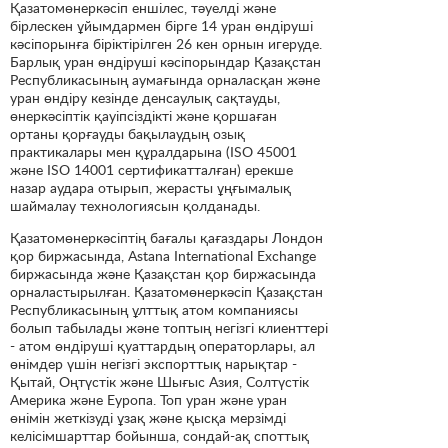
Қазатомөнеркәсіп еншілес, тәуелді және
бірлескен ұйымдармен бірге 14 уран өндіруші
кәсіпорынға біріктірілген 26 кен орнын игеруде.
Барлық уран өндіруші кәсіпорындар Қазақстан
Республикасының аумағында орналасқан және
уран өндіру кезінде денсаулық сақтауды,
өнеркәсіптік қауіпсіздікті және қоршаған
ортаны қорғауды бақылаудың озық
практикалары мен құралдарына (ISO 45001
және ISO 14001 сертификатталған) ерекше
назар аудара отырып, жерасты ұңғымалық
шаймалау технологиясын қолданады.
Қазатомөнеркәсіптің бағалы қағаздары Лондон
қор биржасында, Astana International Exchange
биржасында және Қазақстан қор биржасында
орналастырылған. Қазатомөнеркәсіп Қазақстан
Республикасының ұлттық атом компаниясы
болып табылады және топтың негізгі клиенттері
- атом өндіруші қуаттардың операторлары, ал
өнімдер үшін негізгі экспорттық нарықтар -
Қытай, Оңтүстік және Шығыс Азия, Солтүстік
Америка және Еуропа. Топ уран және уран
өнімін жеткізуді ұзақ және қысқа мерзімді
келісімшарттар бойынша, сондай-ақ споттық