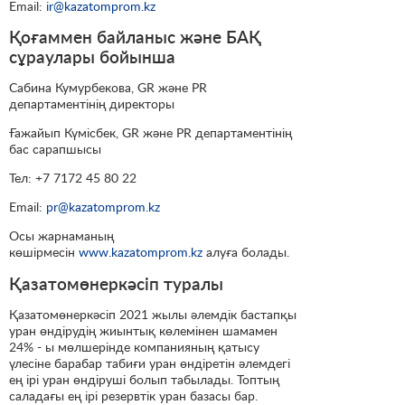
Email:
ir@kazatomprom.kz
Қоғаммен байланыс және БАҚ
сұраулары бойынша
Сабина Кумурбекова, GR және PR
департаментінің директоры
Ғажайып Күмісбек, GR және PR департаментінің
бас сарапшысы
Тел: +7 7172 45 80 22
Email:
pr@kazatomprom.kz
Осы жарнаманың
көшірмесін
www.kazatomprom.kz
алуға болады.
Қазатомөнеркәсіп туралы
Қазатомөнеркәсіп 2021 жылы әлемдік бастапқы
уран өндірудің жиынтық көлемінен шамамен
24% - ы мөлшерінде компанияның қатысу
үлесіне барабар табиғи уран өндіретін әлемдегі
ең ірі уран өндіруші болып табылады. Топтың
саладағы ең ірі резервтік уран базасы бар.