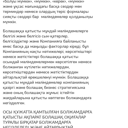
«болуы мүмкін», «мүмкін», «керек», «мүмкін»
және ұқсас мағынадағы басқа сөздер мен
терминдер немесе олардың теріс формалары
сияқты сөздері бар мәлімдемелер қолданылуы
мүмкін.
Болашаққа қатысты мұндай мәлімдемелерге
белгілі және белгісіз сын-қатерлер,
белгісіздіктер және Компанияға байланысты
емес басқа да маңызды факторлар кіреді, бұл
Компанияның нақты нәтижелері, көрсеткіштері
немесе жетістіктері болашаққа қатысты
осындай мәлімдемелермен көрсетілген немесе
болжанған күтілетін нәтижелерден,
көрсеткіштерден немесе жетістіктерден
айтарлықтай ерекшеленуі мүмкін. Болашаққа
қатысты мұндай мәлімдемелер компанияның
қазіргі және болашақ бизнес стратегиясына
және оның болашақта жұмыс істейтін
жағдайларына қатысты көптеген болжамдарға
негізделген.
ОСЫ ҚҰЖАТТА ҚАМТЫЛҒАН БОЛЖАМДАРҒА
ҚАТЫСТЫ АҚПАРАТ БОЛАШАҚ ОҚИҒАЛАР
ТУРАЛЫ БІРҚАТАР БОЛЖАМДАРҒА
НЕГІЗДЕЛЕДІ ЖӘНЕ АЙТАРЛЫҚТАЙ