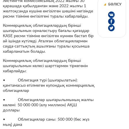
листингтік комиссиясының 2022 жылғы 30
БӨЛІСУ
қарашада қабылданған және 2022 жылғы 1
желтоқсанда күшіне енгізілген шешімі негізінде
ресми тізіміне енгізілгені туралы хабарлайды.
Коммерциялық облигациялардың бірінші
шығарылымын орналастыру бағалы қағаздар
KASE ресми тізіміне енгізілген күннен бастап бір
ай ішінде күтіледі. Аталған облигациялармен
сауда-саттықтың ашылғаны туралы қосымша
хабарланатын болады.
Коммерциялық облигациялардың бірінші
шығарылымын келесі шарттармен тіркегенін
хабарлайды:
• Облигация түрі (шығарылатын):
қамтамасыз етілмеген купондық коммерциялық
облигациялар
• Облигациялар шығарылымының жалпы
көлемі: 50 000 000 (елу миллион) АҚШ
доллары
• Облигациялар саны: 500 000 (бес жүз
мың) дана