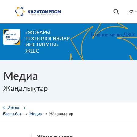
Skip to main content
Іздестір
Іздестіру
KZ
формас
«ЖОҒАРЫ
Главное меню ДЗО
ТЕХНОЛОГИЯЛАР
ИНСТИТУТЫ»
ЖШС
Медиа
Жаңалықтар
You are here
← Артқа
Басты бет
→
Медиа
→
Жаңалықтар
Жаңалықтар