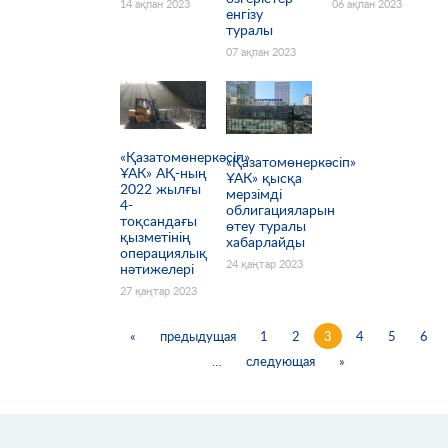
14 ақпан 2023
06 ақпан 2023
енгізу
туралы
07 ақпан 2023
«Қазатомөнеркәсіп»
«Қазатомөнеркәсіп»
ҰАК» АҚ-ның
ҰАК» қысқа
2022 жылғы
мерзімді
4-
облигацияларын
тоқсандағы
өтеу туралы
қызметінің
хабарлайды
операциялық
24 қаңтар 2023
нәтижелері
27 қаңтар 2023
«
предыдущая
1
2
3
4
5
6
…
следующая
»