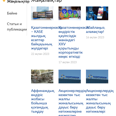
Жаңалықтар
Бейне
Беттер
Статьи и
Қазатомөнеркәсіп
Қазатомөнеркәсіп
Абайлаңыз,
публикации
– KASE
өндірістік
алаяақтар!
жылдық
қауіпсіздік
16 ақпан 2023
есептер
жөніндегі
байқауының
XXV
жүлдегері
қорытынды
корпоративтік
22 ақпан 2023
кеңес өткізді
17 ақпан 2023
Аффинаждық
Акционерлердің
Акционерлердің
өндіріс
кезектен тыс
кезектен тыс
жобасы
жалпы
жалпы
бойынша
жиналысының
жиналысының
қоғамдық
дауыс беру
дауыс беру
тыңдау
нәтижелеріне
нәтижелері
өзгерістер