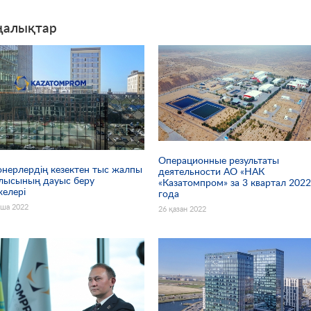
алықтар
Операционные результаты
нерлердің кезектен тыс жалпы
деятельности АО «НАК
лысының дауыс беру
«Казатомпром» за 3 квартал 202
желері
года
аша 2022
26 қазан 2022