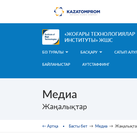
Skip to main content
«ЖОҒАРЫ ТЕХНОЛОГИЯЛАР
ИНСТИТУТЫ» ЖШС
БІЗ ТУРАЛЫ
БАСҚАРУ
САТЫП АЛУ
БАЙЛАНЫСТАР
АУТСТАФФИНГ
Медиа
Жаңалықтар
You are here
← Артқа
Басты бет
→
Медиа
→
Жаңалықта