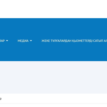
ЛАР
МЕДИА
ЖЕКЕ ТҰЛҒАЛАРДАН ҚЫЗМЕТТЕРДІ САТЫП А
р