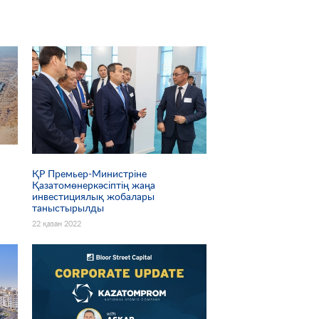
ҚР Премьер-Министріне
Қазатомөнеркәсіптің жаңа
2
инвестициялық жобалары
таныстырылды
22 қазан 2022