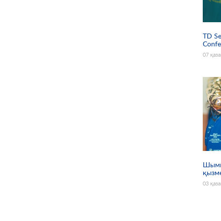
TD Se
Conf
07 қаз
Шымк
қызм
03 қаз