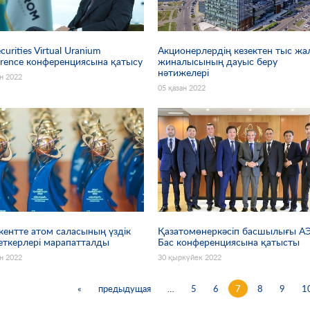
curities Virtual Uranium
Акционерлердің кезектен тыс ж
erence конференциясына қатысу
жиналысының дауыс беру
нәтижелері
ан 2022
05 қазан 2022
ентте атом саласының үздік
Қазатомөнеркәсіп басшылығы А
еткерлері марапатталды
Бас конференциясына қатысты
ан 2022
30 қыркүйек 2022
«
предыдущая
…
5
6
7
8
9
1