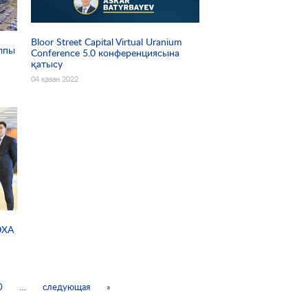
Bloor Street Capital Virtual Uranium
алпы
Conference 5.0 конференциясына
қатысу
04 қазан 2022
ЭХА
0
…
следующая
»