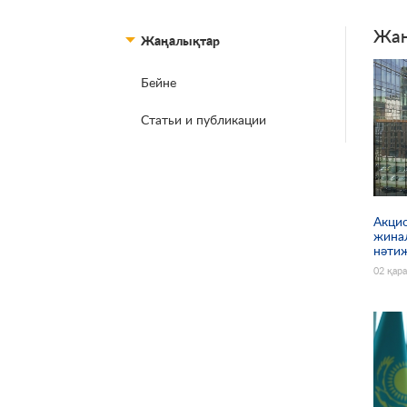
Жаң
Жаңалықтар
Бейне
Беттер
Статьи и публикации
Акцио
жина
нәти
02 қар