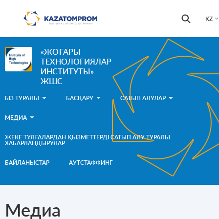
Skip to main content
Іздестір
Іздестіру
KZ
формас
«ЖОҒАРЫ
ТЕХНОЛОГИЯЛАР
ИНСТИТУТЫ»
ЖШС
БІЗ ТУРАЛЫ
БАСҚАРУ
САТЫП АЛУЛАР
МЕДИА
ЖЕКЕ ТҰЛҒАЛАРДАН ҚЫЗМЕТТЕРДІ САТЫП АЛУ ТУРАЛЫ
ХАБАРЛАНДЫРУЛАР
БАЙЛАНЫСТАР
АУТСТАФФИНГ
Медиа