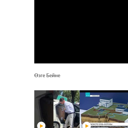
Өзге Бейне