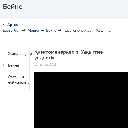
Бейне
You are here
← Артқа
Басты бет
→
Медиа
→
Бейне
→
Қазатомөнеркәсіп: Уақытпен үндестік
Қазатомөнеркәсіп: Уақытпен
Жаңалықтар
үндестік
11 мамыр 2018
Бейне
Статьи и
публикации