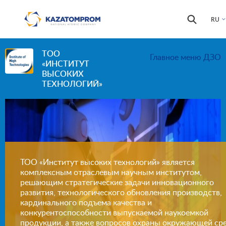
Перейти к основному содержанию
Форма
Поиск
RU
поиска
ТОО
Главное меню ДЗО
«ИНСТИТУТ
ВЫСОКИХ
ТЕХНОЛОГИЙ»
ТОО «Институт высоких технологий» является
комплексным отраслевым научным институтом,
решающим стратегические задачи инновационного
развития, технологического обновления производств,
кардинального подъема качества и
конкурентоспособности выпускаемой наукоемкой
продукции, а также вопросов охраны окружающей ср