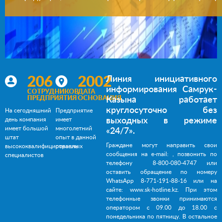
206
2002
Линия инициативного
информирования Самрук-
СОТРУДНИКОВ
ДАТА
ПРЕДПРИЯТИЯ
ОСНОВАНИЯ
Казына работает
круглосуточно без
На сегодняшний
Предприятие
выходных в режиме
день компания
имеет
имеет большой
многолетний
«24/7».
штат
опыт в данной
Граждане могут направить свои
высококвалифицированных
отрасли
сообщения на e-mail:
, позвонить по
специалистов
телефону 8-800-080-4747 или
оставить обращение по номеру
WhatsApp 8-771-191-88-16 или на
сайте:
www.sk-hotline.kz
. При этом
телефонные звонки принимаются
оператором с 09.00 до 18.00 с
понедельника по пятницу. В остальное