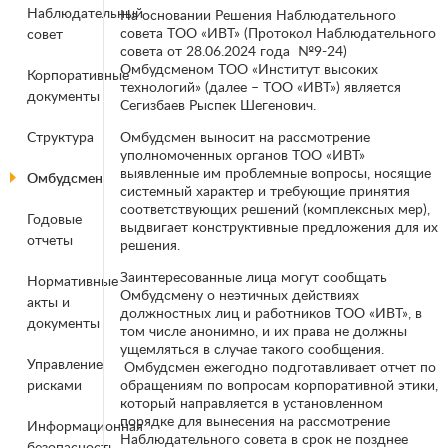
Наблюдательный
На основании Решения Наблюдательного
совета ТОО «ИВТ» (Протокол Наблюдательного
совет
совета от 28.06.2024 года №9-24)
Омбудсменом ТОО «Институт высоких
Корпоративные
технологий» (далее – ТОО «ИВТ») является
документы
Cегизбаев Рыспек Шегенович.
Структура
Омбудсмен выносит на рассмотрение
уполномоченных органов ТОО «ИВТ»
выявленные им проблемные вопросы, носящие
Омбудсмен
системный характер и требующие принятия
соответствующих решений (комплексных мер),
Годовые
выдвигает конструктивные предложения для их
отчеты
решения.
Заинтересованные лица могут сообщать
Нормативные
Омбудсмену о неэтичных действиях
акты и
должностных лиц и работников ТОО «ИВТ», в
документы
том числе анонимно, и их права не должны
ущемляться в случае такого сообщения.
Управление
Омбудсмен ежегодно подготавливает отчет по
рисками
обращениям по вопросам корпоративной этики,
который направляется в установленном
порядке для вынесения на рассмотрение
Информационная
Наблюдательного совета в срок не позднее
безопасность