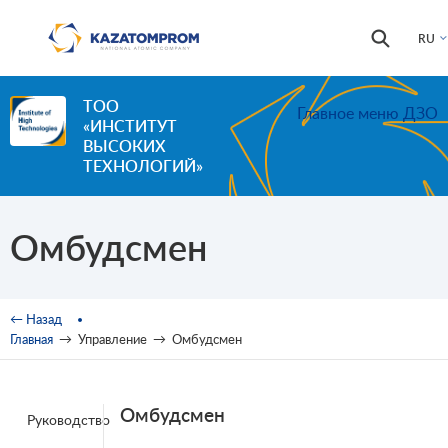
Перейти к основному содержанию
Форма
Поиск
RU
поиска
ТОО
Главное меню ДЗО
«ИНСТИТУТ
ВЫСОКИХ
ТЕХНОЛОГИЙ»
Омбудсмен
Вы здесь
← Назад
Главная
→
Управление
→
Омбудсмен
Омбудсмен
Руководство