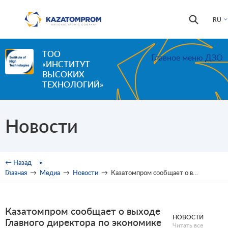
Перейти к основному содержанию
Форма
Поиск
RU
поиска
ТОО
Главное меню ДЗО
«ИНСТИТУТ
ВЫСОКИХ
ТЕХНОЛОГИЙ»
Новости
Вы здесь
← Назад
Главная
→
Медиа
→
Новости
→
Казатомпром сообщает о выходе Главного директора по экономике и финансам в отпуск по уходу за ребенком
Казатомпром сообщает о выходе
НОВОСТИ
Главного директора по экономике
Читать все