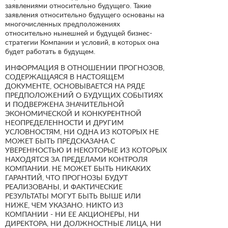
заявлениями относительно будущего. Такие
заявления относительно будущего основаны на
многочисленных предположениях
относительно нынешней и будущей бизнес-
стратегии Компании и условий, в которых она
будет работать в будущем.
ИНФОРМАЦИЯ В ОТНОШЕНИИ ПРОГНОЗОВ,
СОДЕРЖАЩАЯСЯ В НАСТОЯЩЕМ
ДОКУМЕНТЕ, ОСНОВЫВАЕТСЯ НА РЯДЕ
ПРЕДПОЛОЖЕНИЙ О БУДУЩИХ СОБЫТИЯХ
И ПОДВЕРЖЕНА ЗНАЧИТЕЛЬНОЙ
ЭКОНОМИЧЕСКОЙ И КОНКУРЕНТНОЙ
НЕОПРЕДЕЛЕННОСТИ И ДРУГИМ
УСЛОВНОСТЯМ, НИ ОДНА ИЗ КОТОРЫХ НЕ
МОЖЕТ БЫТЬ ПРЕДСКАЗАНА С
УВЕРЕННОСТЬЮ И НЕКОТОРЫЕ ИЗ КОТОРЫХ
НАХОДЯТСЯ ЗА ПРЕДЕЛАМИ КОНТРОЛЯ
КОМПАНИИ. НЕ МОЖЕТ БЫТЬ НИКАКИХ
ГАРАНТИЙ, ЧТО ПРОГНОЗЫ БУДУТ
РЕАЛИЗОВАНЫ, И ФАКТИЧЕСКИЕ
РЕЗУЛЬТАТЫ МОГУТ БЫТЬ ВЫШЕ ИЛИ
НИЖЕ, ЧЕМ УКАЗАНО. НИКТО ИЗ
КОМПАНИИ - НИ ЕЕ АКЦИОНЕРЫ, НИ
ДИРЕКТОРА, НИ ДОЛЖНОСТНЫЕ ЛИЦА, НИ