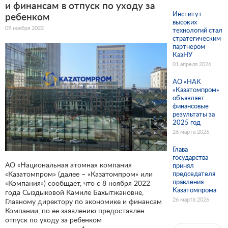
и финансам в отпуск по уходу за
Институт
ребенком
высоких
09 ноября 2022
технологий стал
стратегическим
партнером
КазНУ
01 апреля 2026
АО «НАК
«Казатомпром»
объявляет
финансовые
результаты за
2025 год
26 марта 2026
Глава
государства
АО «Национальная атомная компания
принял
«Казатомпром» (далее – «Казатомпром» или
председателя
правления
«Компания») сообщает, что с 8 ноября 2022
Казатомпрома
года Сыздыковой Камиле Бахытжановне,
26 марта 2026
Главному директору по экономике и финансам
Компании, по ее заявлению предоставлен
отпуск по уходу за ребенком